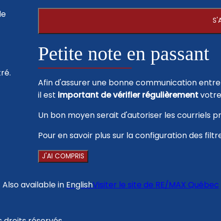
de
S'
Petite note en passant
ré.
Afin d'assurer une bonne communication entre v
il est
important de vérifier régulièrement
votre
Un bon moyen serait d'autoriser les courriels 
Pour en savoir plus sur la configuration des filt
J'AI COMPRIS
Also available in
English
Visiter le site de
RE/MAX Québec
 droits réservés