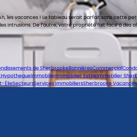
h, les vacances ! Le tableau serait parfait sans cette pet
es intrusions. De l’autre, votre propriété fait face à des 
ondissements de Sherbrooke
Bannières
Commercial
Cond
t
Hypotheque
Immobilier
Immobilier Estrie
Immobilier Sher
t-Élie
Secteurs
Services immobiliers
Sherbrooke Vacances