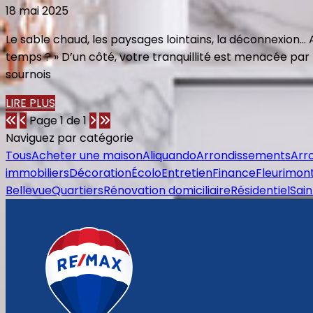
18 mai 2025
Le sable chaud, les paysages lointains, la déconnexion… A
temps ? » D’un côté, votre tranquillité est menacée par l
sournois
LIRE PLUS
Page 1 de 1
Naviguez par catégorie
Tous
Acheter une maison
Aliquando
Arrondissements
Arr
immobiliers
Décoration
Écolo
Entretien
Finance
Fleurimon
Bellevue
Quartiers
Rénovation domiciliaire
Résidentiel
Sain