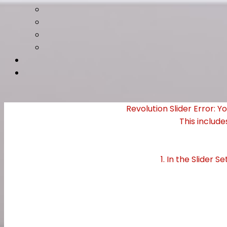
Revolution Slider Error: Y
This include
1. In the Slider S