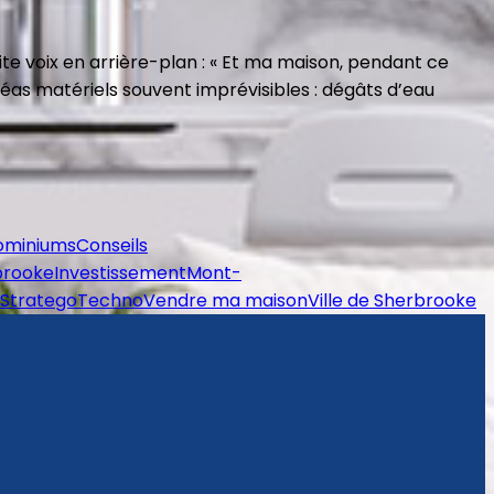
ite voix en arrière-plan : « Et ma maison, pendant ce
aléas matériels souvent imprévisibles : dégâts d’eau
ominiums
Conseils
brooke
Investissement
Mont-
Stratego
Techno
Vendre ma maison
Ville de Sherbrooke