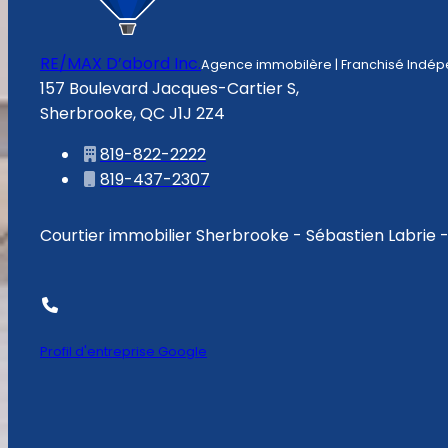
RE/MAX D’abord Inc.
Agence immobilère | Franchisé Indé
157 Boulevard Jacques-Cartier S,
Sherbrooke, QC J1J 2Z4
819-822-2222
819-437-2307
Courtier immobilier Sherbrooke - Sébastien Labrie
Profil d'entreprise Google