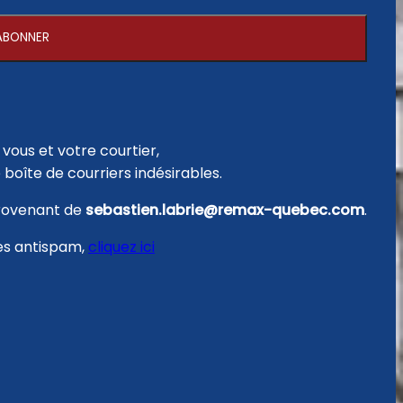
ABONNER
ous et votre courtier,
 boîte de courriers indésirables.
provenant de
sebastien.labrie@remax-quebec.com
.
res antispam,
cliquez ici