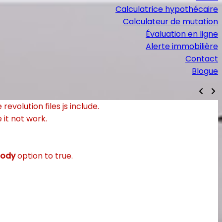
Calculatrice hypothécaire
Calculateur de mutation
Évaluation en ligne
Alerte immobilière
Contact
Blogue
evolution files js include.
 it not work.
Body
option to true.