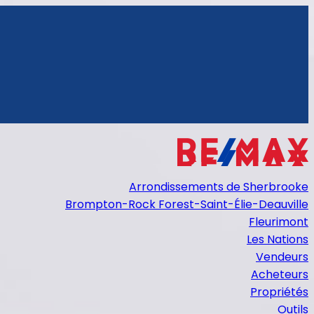
Arrondissements de Sherbrooke
Brompton-Rock Forest-Saint-Élie-Deauville
Fleurimont
Les Nations
Vendeurs
Acheteurs
Propriétés
Outils