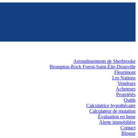
Arrondissements de Sherbrooke
Brompton-Rock Forest-Saint-Élie-Deauville
Fleurimont
Les Nations
Vendeurs
Acheteurs
Propriétés
Outils
Calculatrice hypothécaire
Calculateur de mutation
Évaluation en ligne
Alerte immobilière
Contact
Blogue