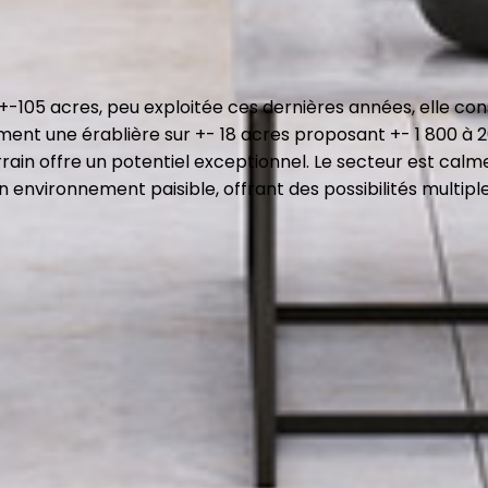
105 acres, peu exploitée ces dernières années, elle cons
amment une érablière sur +- 18 acres proposant +- 1 800 à 
rrain offre un potentiel exceptionnel. Le secteur est calm
 environnement paisible, offrant des possibilités multipl