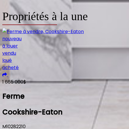
Propriétés à la une
nouveau
à louer
vendu
loué
acheté
Ajouter aux coups de coeur
1 665 000$
Ferme
Cookshire-Eaton
M10282210