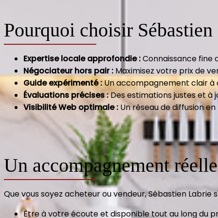
Pourquoi choisir Sébastien
Expertise locale approfondie :
Connaissance fine d
Négociateur hors pair :
Maximisez votre prix de ve
Guide expérimenté :
Un accompagnement clair à ch
Évaluations précises :
Des estimations justes et à 
Visibilité Web optimale :
Un réseau de diffusion en 
Un accompagnement réelle
Que vous soyez acheteur ou vendeur, Sébastien Labrie s
Être à votre écoute et disponible tout au long du p