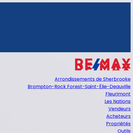
Arrondissements de Sherbrooke
Brompton-Rock Forest-Saint-Élie-Deauville
Fleurimont
Les Nations
Vendeurs
Acheteurs
Propriétés
Outils