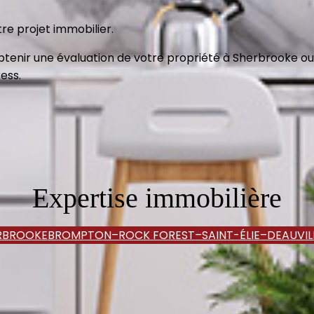
re projet immobilier.
btenir une évaluation de votre propriété à Sherbrooke ou
ess.
Expertise immobilière
ERBROOKE
BROMPTON–ROCK FOREST–SAINT-ÉLIE–DEAUVIL