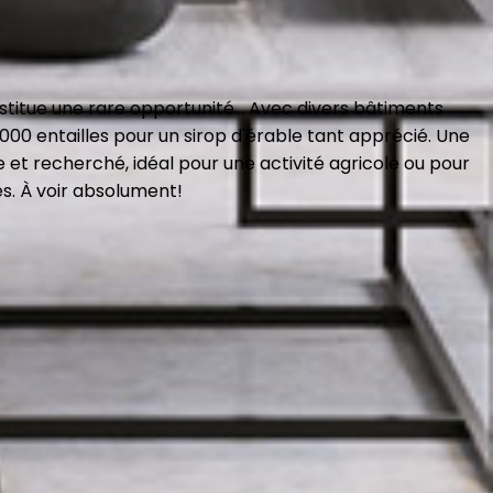
titue une rare opportunité.
..
Avec divers bâtiments
2000 entailles pour un sirop d'érable tant apprécié. Une
e et recherché, idéal pour une activité agricole ou pour
es. À voir absolument!