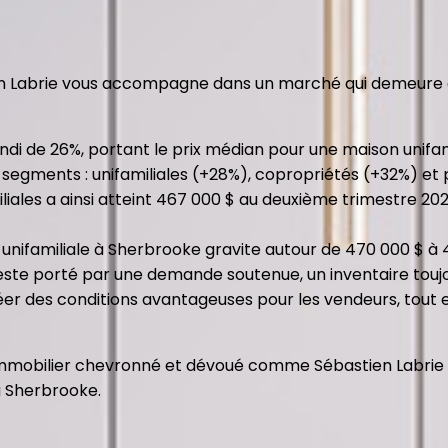
en Labrie vous accompagne dans un marché qui demeure e
ondi de 26%, portant le prix médian pour une maison unifam
es segments : unifamiliales (+28%), copropriétés (+32%) e
iliales a ainsi atteint 467 000 $ au deuxième trimestre 2
on unifamiliale à Sherbrooke gravite autour de 470 000 $ 
este porté par une demande soutenue, un inventaire toujo
créer des conditions avantageuses pour les vendeurs, tout
immobilier chevronné et dévoué comme Sébastien Labrie d
à Sherbrooke.