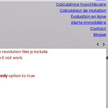
Calculatrice hypothécaire
Calculateur de mutation
Évaluation en ligne
Alerte immobilière
Contact
Blogue
evolution files js include.
 it not work.
Body
option to true.