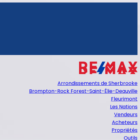
Arrondissements de Sherbrooke
Brompton-Rock Forest-Saint-Élie-Deauville
Fleurimont
Les Nations
Vendeurs
Acheteurs
Propriétés
Outils