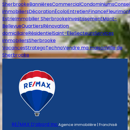
Sherbrooke
Bannières
Commercial
Condominiums
Consei
immobiliers
Décoration
Écolo
Entretien
Finance
Fleurimon
Estrie
Immobilier Sherbrooke
Investissement
Mont-
Bellevue
Quartiers
Rénovation
domiciliaire
Résidentiel
Saint-Élie
Secteurs
Services
immobiliers
Sherbrooke
Vacances
Stratego
Techno
Vendre ma maison
Ville de
Sherbrooke
RE/MAX D’abord Inc.
Agence immobilère | Franchisé