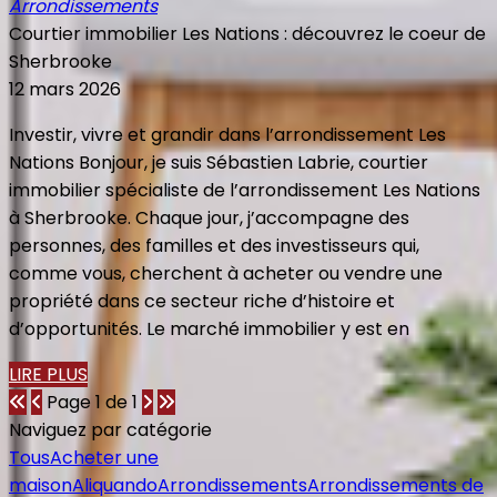
Arrondissements
Courtier immobilier Les Nations : découvrez le coeur de
Sherbrooke
12 mars 2026
Investir, vivre et grandir dans l’arrondissement Les
Nations Bonjour, je suis Sébastien Labrie, courtier
immobilier spécialiste de l’arrondissement Les Nations
à Sherbrooke. Chaque jour, j’accompagne des
personnes, des familles et des investisseurs qui,
comme vous, cherchent à acheter ou vendre une
propriété dans ce secteur riche d’histoire et
d’opportunités. Le marché immobilier y est en
LIRE PLUS
Page 1 de 1
Naviguez par catégorie
Tous
Acheter une
maison
Aliquando
Arrondissements
Arrondissements de