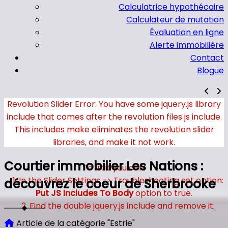
Calculatrice hypothécaire
Calculateur de mutation
Évaluation en ligne
Alerte immobilière
Contact
Blogue
Revolution Slider Error: You have some jquery.js library
include that comes after the revolution files js include.
This includes make eliminates the revolution slider
libraries, and make it not work.
Courtier immobilier Les Nations :
To fix it you can:
1. In the Slider Settings -> Troubleshooting set option:
découvrez le coeur de Sherbrooke
Put JS Includes To Body
option to true.
2. Find the double jquery.js include and remove it.
Article de la catégorie "Estrie"